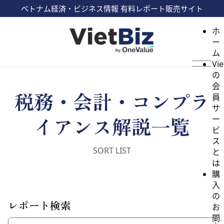
ベトナム経済・ビジネス情報 有料レポート販売サイト
ホ
ー
ム
Vie
の
会
税務・会計・コンプラ
員
サ
イアンス解説一覧
ー
ビ
ス
と
は
購
入
の
レポート検索
お
問