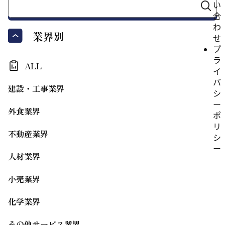
い
合
わ
業界別
せ
プ
ラ
ALL
イ
バ
建設・工事業界
シ
ー
外食業界
ポ
リ
不動産業界
シ
ー
人材業界
小売業界
化学業界
その他サービス業界