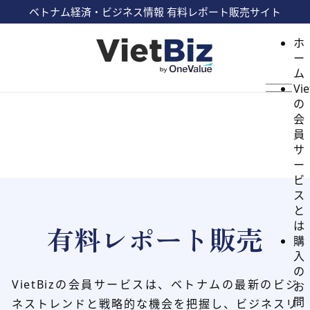
ベトナム経済・ビジネス情報 有料レポート販売サイト
ホ
ー
ム
Vie
の
会
員
サ
ー
ビ
ス
と
は
有料レポート販売
購
入
の
VietBizの会員サービスは、ベトナムの最新のビジ
お
問
ネストレンドと
戦略的な機会を把握し、ビジネスリ