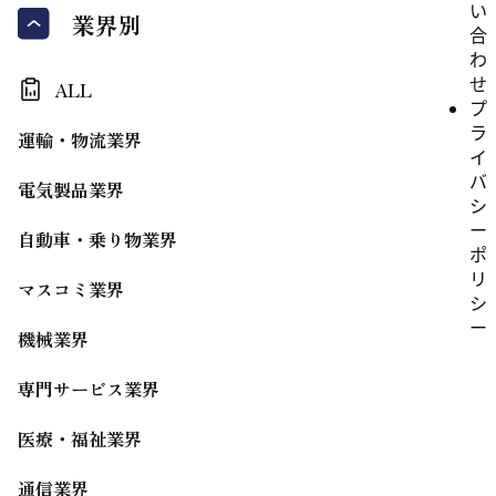
い
業界別
合
わ
せ
ALL
プ
ラ
運輸・物流業界
イ
バ
電気製品業界
シ
ー
自動車・乗り物業界
ポ
リ
マスコミ業界
シ
ー
機械業界
専門サービス業界
医療・福祉業界
通信業界