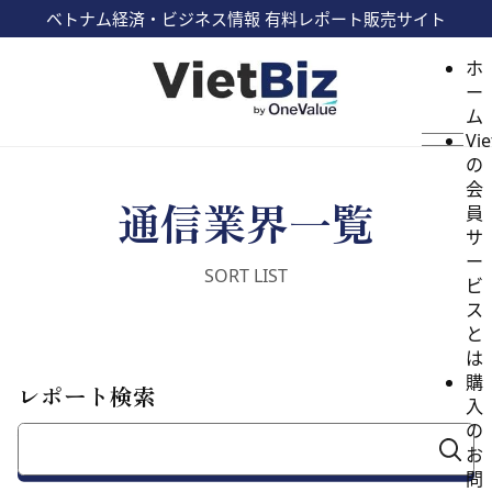
ベトナム経済・ビジネス情報 有料レポート販売サイト
ホ
ー
ム
Vie
の
会
通信業界一覧
員
サ
ー
ビ
ス
と
は
購
レポート検索
入
の
お
問