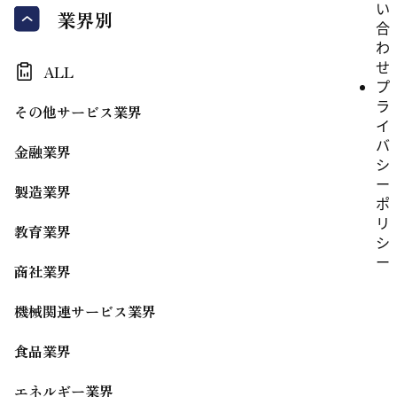
い
業界別
合
わ
せ
ALL
プ
ラ
その他サービス業界
イ
バ
金融業界
シ
ー
製造業界
ポ
リ
教育業界
シ
ー
商社業界
機械関連サービス業界
食品業界
エネルギー業界