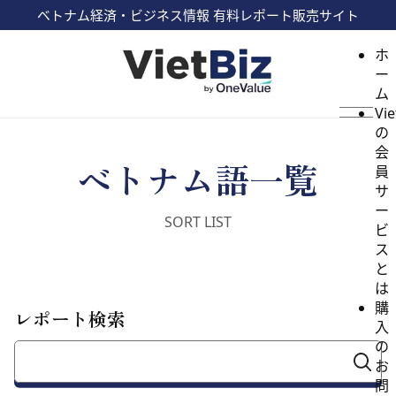
ベトナム経済・ビジネス情報 有料レポート販売サイト
ホ
ー
ム
Vie
の
会
ベトナム語一覧
員
サ
ー
ビ
ス
と
は
購
レポート検索
入
の
お
問