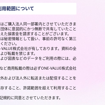
利用範囲について
囲はご購入法人同一部署内とさせていただきま
や団体に意図的にかつ無断で共有していたこと
与えた損害金を請求することがございます。
報は秘密情報として扱い、事前の許可なく第三
えください。
-VALUE株式会社が有しております。資料の全
よび転載を禁じます。
および図表などのデータをご利用の際には、必
ど商用転載の際は必ずONE-VALUE株式会社
署外および法人外に転送または配信することを
保存すること、許諾範囲を超えて利用すること
記規約に同意とさせていただきます。