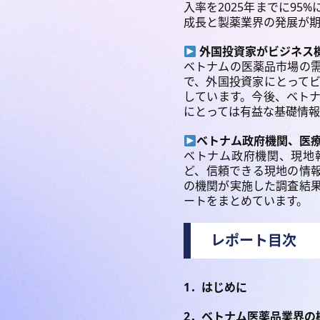
入率を2025年までに9
成長と製薬業界の発展が
外国投資家がビジネス
ベトナムの医薬品市場の
で、外国投資家にとって
しています。今後、ベト
にとっては有益な基礎情
ベトナム政府機関、医
ベトナム政府機関、現地
ど、信頼できる現地の情
の機関が実施した調査結
ートをまとめています。
レポート目次
1．はじめに
2．ベトナム医薬品業界の