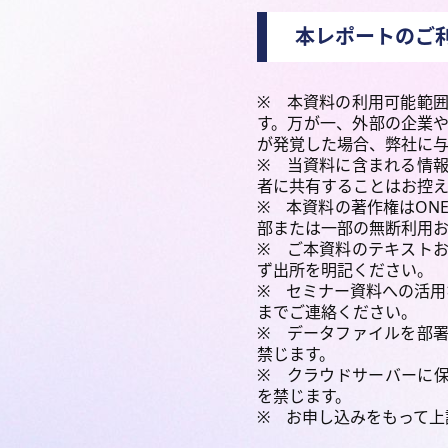
本レポートのご
※ 本資料の利用可能範
す。万が一、外部の企業
が発覚した場合、弊社に
※ 当資料に含まれる情
者に共有することはお控
※ 本資料の著作権はONE
部または一部の無断利用お
※ ご本資料のテキスト
ず出所を明記ください。
※ セミナー資料への活用な
までご連絡ください。
※ データファイルを部
禁じます。
※ クラウドサーバーに
を禁じます。
※ お申し込みをもって上