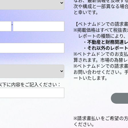
なお、最新情報を反映す
次や構成と一部異なる場
と幸いです。
【ベトナムドンでの請求
-
※掲載価格はすべて税抜表
レポートの種類により、
・
不動産と財務関連
・
それ以外のレポート
※ベトナムドンでのお支
算されます。市場の為替レ
※ベトナムドンでの請求
お問い合わせください。
ートいたします。
以下に内容をご記入ください：
※請求書払いをご希望の
ください。