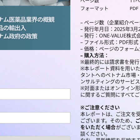
ページ数
11
フォーマット
PDF
– ページ数（企業紹介ペー
– 発行年月日：2025年3月
– 発行：ONE-VALUE株式
– ファイル形式：PDF形式
– 価格：ページのフォー
– 購入方法：
※最終的には請求書を発行
※本レポート資料を用い
タントへのベトナム市場
ンサルティングのサービス
※対面またはオンライン
に関するご質問にすべて
※ご注意ください
本レポートは、ご注文を
ございます。そのため、
をいただく場合
がござい
談ください。