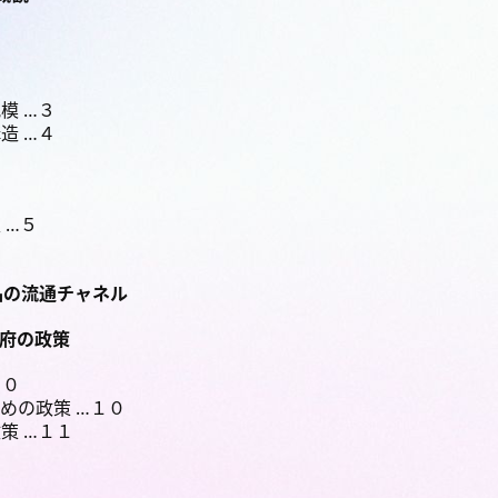
模 …３
造 …４
 …５
８
品の流通チャネル
政府の政策
１０
めの政策 …１０
策 …１１