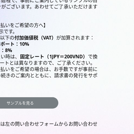
る過程で、事前にご案内しているサンプルの目
合がございます。あわせてご了承いただけます
書払いをご希望の方へ】
示です。
以下の
付加価値税（VAT）
が加算されます：
レポート
：10%
：8%
払い時は、
固定レート（1JPY＝200VND）
で換
ートとは異なりますので、ご了承ください。
書払いをご希望の場合は、お手数ですが事前に
手続きのご案内とともに、請求書の発行をサポ
サンプルを見る
方は左の問い合わせフォームからお問い合わせ