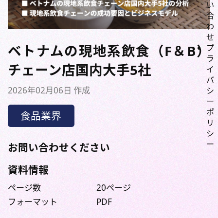
い
合
わ
せ
ベトナムの現地系飲食（F＆B）
プ
ラ
チェーン店国内大手5社
イ
バ
2026年02月06日 作成
シ
ー
ポ
食品業界
リ
シ
ー
お問い合わせください
資料情報
ページ数
20ページ
フォーマット
PDF