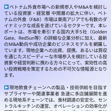
ベトナム外食市場への新規参入やM&Aを検討し
ている投資家・経営層 中間層の拡大に伴い、ベト
ナムの外食（F&B）市場は東南アジアでも有数のダ
イナミックな成長を遂げているセクターです。本レ
ポートは、市場を牽引する国内大手5社（Golden
Gate、RedSun等）の詳細な企業分析に加え、最新
のM&A動向や成功企業のビジネスモデルを網羅し
ています。現地企業への出資、提携、あるいは買収
を通じたスピーディーな市場参入を検討している投
資家や経営判断に携わる方々にとって、実効性の高
い投資戦略を策定するための不可欠な情報源となり
ます。
現地飲食チェーンへの製品・技術供給を目指す
サプライヤーや関連事業者 急速に多店舗展開を進
める現地系チェーンでは、食材調達の安定化、セン
トラルキッチンの運営、オペレーションの効率化が