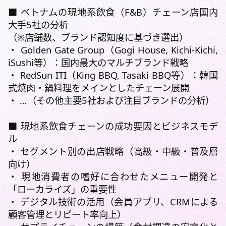
■ ベトナムの現地系飲食（F&B）チェーン店国内
大手5社の分析
（※店舗数、ブランド認知度に基づき選出）
・ Golden Gate Group（Gogi House, Kichi-Kichi,
iSushi等）：国内最大のマルチブランド戦略
・ RedSun ITI（King BBQ, Tasaki BBQ等）：韓国
式焼肉・鍋料理をメインとしたチェーン展開
・ …（その他主要5社および注目ブランドの分析）
■ 現地系飲食チェーンの成功要因とビジネスモデ
ル
・ セグメント別の出店戦略（高級・中級・普及層
向け）
・ 現地消費者の嗜好に合わせたメニュー開発と
「ローカライズ」の重要性
・ デジタル技術の活用（会員アプリ、CRMによる
顧客管理とリピート率向上）