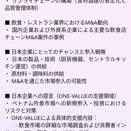
・ サプライチェーンの構築（食材調達の安定化と
品質管理体制）
■ 飲食・レストラン業界におけるM&A動向
・ 国内企業および外資系企業による主要な飲食店
チェーンM&A案件の事例
■ 日本企業にとってのチャンスと参入戦略
・ 日本の製品・技術（厨房機器、セントラルキッ
チン運営）の供給
・ 原材料・調味料の供給
・ M&Aを通じた市場参入の可能性
■ 日本企業への提言（ONE-VALUEの支援領域）
・ ベトナム外食市場への新規参入・投資における
リスクと対策
・ ONE-VALUEによる具体的支援内容：
- 飲食市場の詳細な市場調査および消費者イン