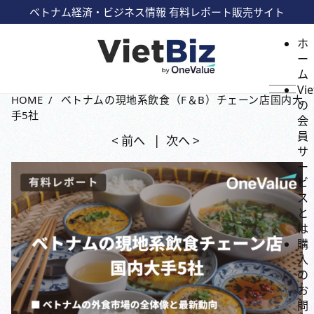
ベトナム経済・ビジネス情報 有料レポート販売サイト
ホ
ー
ム
Vie
HOME
ベトナムの現地系飲食（F＆B）チェーン店国内大
の
手5社
会
員
< 前へ
次へ >
サ
ー
ビ
ス
と
は
購
入
の
お
問