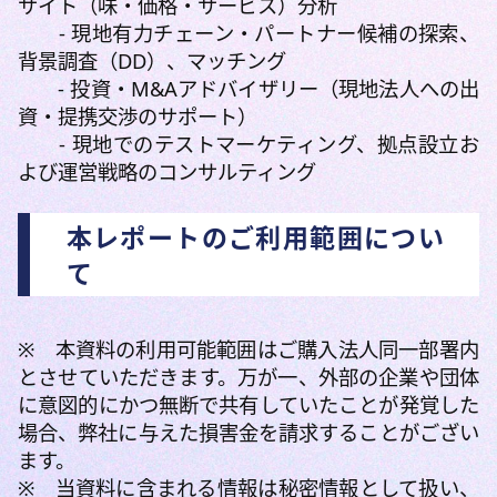
サイト（味・価格・サービス）分析
- 現地有力チェーン・パートナー候補の探索、
背景調査（DD）、マッチング
- 投資・M&Aアドバイザリー（現地法人への出
資・提携交渉のサポート）
- 現地でのテストマーケティング、拠点設立お
よび運営戦略のコンサルティング
本レポートのご利用範囲につい
て
※ 本資料の利用可能範囲はご購入法人同一部署内
とさせていただきます。万が一、外部の企業や団体
に意図的にかつ無断で共有していたことが発覚した
場合、弊社に与えた損害金を請求することがござい
ます。
※ 当資料に含まれる情報は秘密情報として扱い、