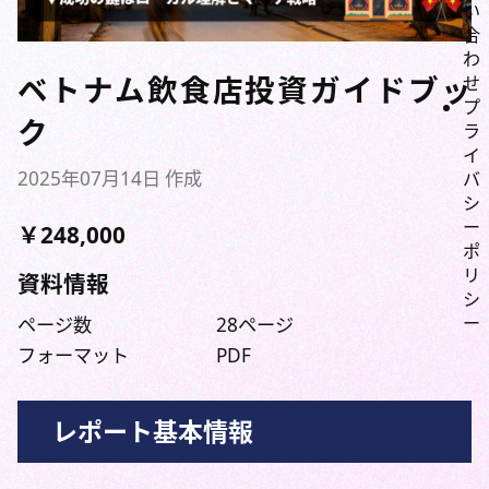
い
合
わ
ベトナム飲食店投資ガイドブッ
せ
プ
ク
ラ
イ
2025年07月14日 作成
バ
シ
ー
￥248,000
ポ
リ
資料情報
シ
ー
ページ数
28ページ
フォーマット
PDF
レポート基本情報