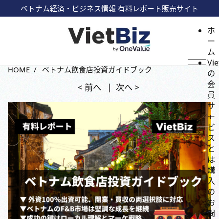
ベトナム経済・ビジネス情報 有料レポート販売サイト
ホ
ー
ム
Vie
HOME
ベトナム飲食店投資ガイドブック
の
会
< 前へ
次へ >
員
サ
ー
ビ
ス
と
は
購
入
の
お
問