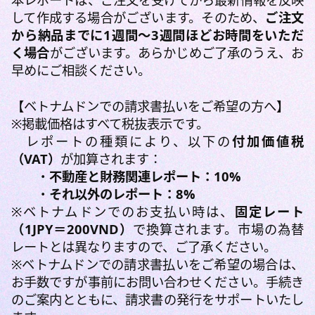
して作成する場合がございます。そのため、
ご注文
から納品までに1週間〜3週間ほどお時間をいただ
く場合
がございます。あらかじめご了承のうえ、お
早めにご相談ください。
【ベトナムドンでの請求書払いをご希望の方へ】
※掲載価格はすべて税抜表示です。
レポートの種類により、以下の
付加価値税
（VAT）
が加算されます：
・
不動産と財務関連レポート
：10%
・
それ以外のレポート：8%
※ベトナムドンでのお支払い時は、
固定レート
（1JPY＝200VND）
で換算されます。市場の為替
レートとは異なりますので、ご了承ください。
※ベトナムドンでの請求書払いをご希望の場合は、
お手数ですが事前にお問い合わせください。手続き
のご案内とともに、請求書の発行をサポートいたし