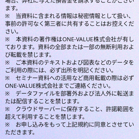
場合、弊社に与えた損害金を請求することがござい
ます。
※ 当資料に含まれる情報は秘密情報として扱い、
事前の許可なく第三者に共有することはお控えくだ
さい。
※ 本資料の著作権はONE-VALUE株式会社が有し
ております。資料の全部または一部の無断利用およ
び転載を禁じます。
※ ご本資料のテキストおよび図表などのデータを
ご利用の際には、必ず出所を明記ください。
※ セミナー資料への活用など商用転載の際は必ず
ONE-VALUE株式会社までご連絡ください。
※ データファイルを部署外および法人外に転送ま
たは配信することを禁じます。
※ クラウドサーバーに保存すること、許諾範囲を
超えて利用することを禁じます。
※ お申し込みをもって上記規約に同意とさせてい
ただきます。